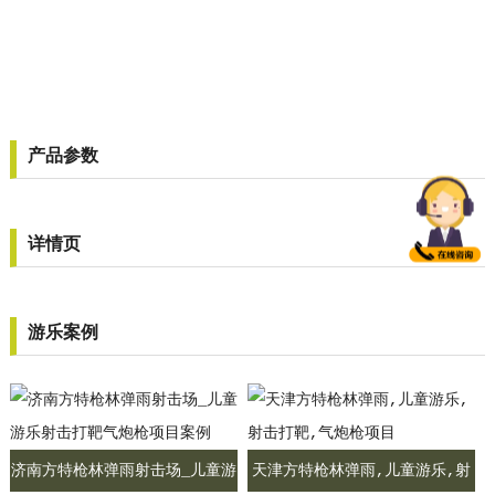
产品参数
详情页
游乐案例
济南方特枪林弹雨射击场_儿童游
天津方特枪林弹雨,儿童游乐,射