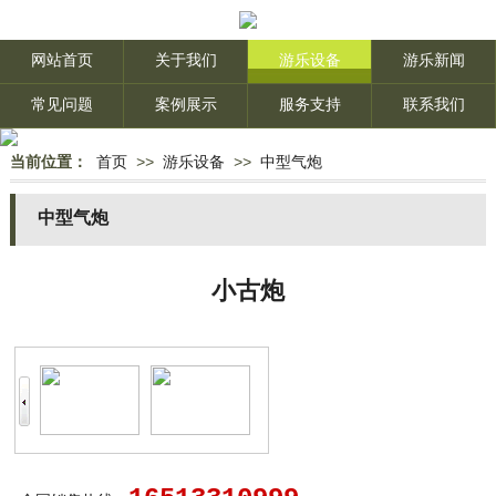
网站首页
关于我们
游乐设备
游乐新闻
常见问题
案例展示
服务支持
联系我们
当前位置：
首页
>>
游乐设备
>>
中型气炮
中型气炮
小古炮