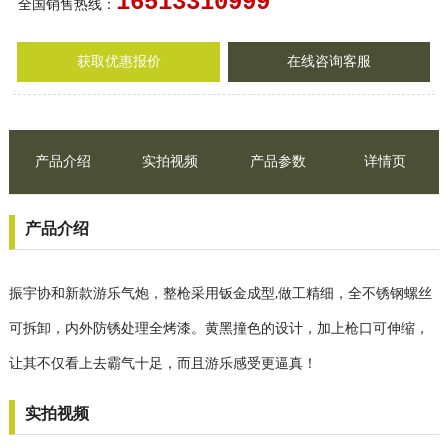
16513310999
全国销售热线：
获取优惠报价
在线咨询客服
产品介绍
实拍视频
产品参数
详情页
产品介绍
振宇协和新款游乐气炮，整枪采用钣金成型,做工精细，全不锈钢螺丝
可拆卸，内外防锈处理全烤漆。黄黑撞色的设计，加上枪口可伸缩，
让其不仅看上去霸气十足，而且游乐感受更逼真！
实拍视频