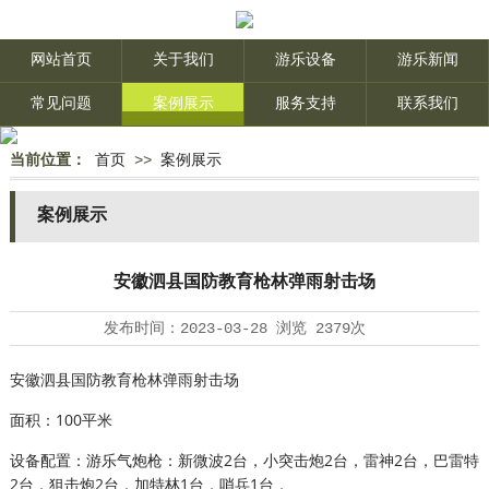
网站首页
关于我们
游乐设备
游乐新闻
常见问题
案例展示
服务支持
联系我们
当前位置：
首页
>>
案例展示
案例展示
安徽泗县国防教育枪林弹雨射击场
发布时间：
2023-03-28
浏览
2379次
安徽泗县国防教育枪林弹雨射击场
面积：100平米
设备配置：
游乐气炮枪
：新微波2台，小突击炮2台，雷神2台，巴雷特
2台，狙击炮2台，加特林1台，哨兵1台，